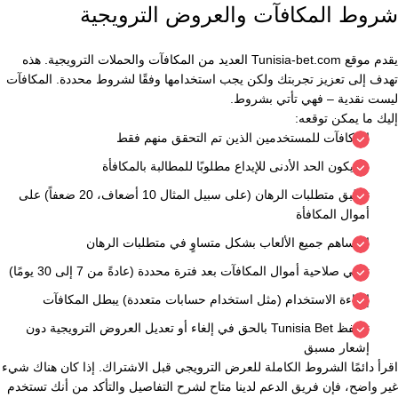
شروط المكافآت والعروض الترويجية
يقدم موقع Tunisia-bet.com العديد من المكافآت والحملات الترويجية. هذه
تهدف إلى تعزيز تجربتك ولكن يجب استخدامها وفقًا لشروط محددة. المكافآت
ليست نقدية – فهي تأتي بشروط.
إليك ما يمكن توقعه:
المكافآت للمستخدمين الذين تم التحقق منهم فقط
قد يكون الحد الأدنى للإيداع مطلوبًا للمطالبة بالمكافأة
تنطبق متطلبات الرهان (على سبيل المثال 10 أضعاف، 20 ضعفاً) على
أموال المكافأة
لا تساهم جميع الألعاب بشكل متساوٍ في متطلبات الرهان
تنتهي صلاحية أموال المكافآت بعد فترة محددة (عادةً من 7 إلى 30 يومًا)
إساءة الاستخدام (مثل استخدام حسابات متعددة) يبطل المكافآت
تحتفظ Tunisia Bet بالحق في إلغاء أو تعديل العروض الترويجية دون
إشعار مسبق
اقرأ دائمًا الشروط الكاملة للعرض الترويجي قبل الاشتراك. إذا كان هناك شيء
غير واضح، فإن فريق الدعم لدينا متاح لشرح التفاصيل والتأكد من أنك تستخدم