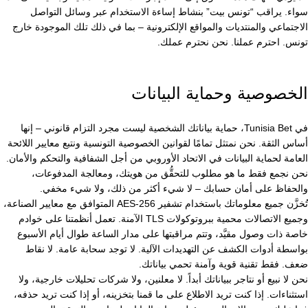
سواء. يراقب “تونس بيت” بنشاط إساءة الاستخدام عبر وسائل التواصل
الاجتماعي والمنتديات والمواقع الإلكترونية – بما في ذلك تلك الموجودة خارج
تونس. احترم عملنا. نحن نحترم عملك.
الخصوصية وحماية البيانات
في Tunisia Bet، حماية بياناتك الشخصية ليست مجرد التزام قانوني – إنها
أساس الثقة. نحن نمتثل تمامًا لقوانين الخصوصية التونسية ونتبع معايير اللائحة
العامة لحماية البيانات في الاتحاد الأوروبي من أجل الشفافية والتحكم والأمان.
نحن نجمع فقط ما هو مطلوب للتحقُّق من هويتك، ومعالجة المدفوعات،
والحفاظ على أمان حسابك – لا شيء أكثر من ذلك، ولا شيء مخفي.
تُخزَّن جميع معلوماتك باستخدام تشفير AES-256 المتوافق مع معايير الصناعة،
وجميع الاتصالات محمية ببروتوكولات TLS الآمنة. تعمل أنظمتنا على خوادم
خاصة ذات وصول مقيَّد، وتتم مراقبتها على مدار الساعة طوال أيام الأسبوع
بواسطة أدوات الكشف عن التهديدات الآلية. لا توجد سحابة عامة. لا نقاط
ضعف. فقط تقنية قوية وآمنة تحمي بياناتك.
نحن لا نبيع أو نتاجر ببياناتك أبداً. لا معلنين، ولا شركات تحليلات خارجية، ولا
استثناءات. إذا كنت تريد الاطلاع على ما قمنا بتخزينه، أو إذا كنت تريد حذفه،