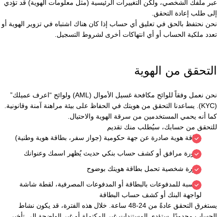
عبر ملفك الشخصي، ولكن التغييرات الرئيسية (مثل معلومات الهوية) قد تؤدي
إلى طلب إعادة التحقق.
نحن نحتفظ بالحق في تعليق أي حساب إذا كان هناك اشتباه في تزوير الهوية أو
تعدد ملكية الحساب أو أي انتهاكات أخرى لشروط التسجيل.
التحقق من الهوية
نحن نعمل وفقاً للوائح مكافحة غسيل الأموال (AML) ولوائح “اعرف عميلك”
(KYC). يساعدنا التحقق من هويتك في الحفاظ على بيئة مراهنة آمنة وقانونية.
كما أنه يحمي المستخدمين من سرقة الهوية والاحتيال.
للتحقق من حسابك، سيُطلب منك تقديم
بطاقة هوية صادرة عن جهة حكومية (جواز سفر، بطاقة هوية وطنية)
فاتورة مرافق أو كشف حساب بنكي حديث يُظهر اسمك وعنوانك
صورة شخصية تحمل بطاقة هويتك بوضوح
بالنسبة للمدفوعات بالبطاقة أو المدفوعات المصرفية، لقطة شاشة
لواجهة البنك أو كشف حساب البطاقة
يستغرق التحقق عادةً من 24-48 ساعة. خلال هذه الفترة، قد يكون نشاط
الحساب محدودًا. ستؤدي المستندات غير المكتملة أو غير الواضحة إلى تأخير