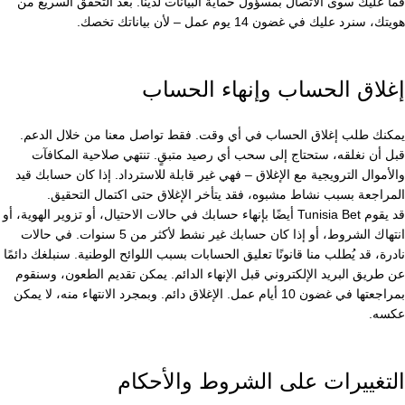
فما عليك سوى الاتصال بمسؤول حماية البيانات لدينا. بعد التحقق السريع من
هويتك، سنرد عليك في غضون 14 يوم عمل – لأن بياناتك تخصك.
إغلاق الحساب وإنهاء الحساب
يمكنك طلب إغلاق الحساب في أي وقت. فقط تواصل معنا من خلال الدعم.
قبل أن نغلقه، ستحتاج إلى سحب أي رصيد متبقٍ. تنتهي صلاحية المكافآت
والأموال الترويجية مع الإغلاق – فهي غير قابلة للاسترداد. إذا كان حسابك قيد
المراجعة بسبب نشاط مشبوه، فقد يتأخر الإغلاق حتى اكتمال التحقيق.
قد يقوم Tunisia Bet أيضًا بإنهاء حسابك في حالات الاحتيال، أو تزوير الهوية، أو
انتهاك الشروط، أو إذا كان حسابك غير نشط لأكثر من 5 سنوات. في حالات
نادرة، قد يُطلب منا قانونًا تعليق الحسابات بسبب اللوائح الوطنية. سنبلغك دائمًا
عن طريق البريد الإلكتروني قبل الإنهاء الدائم. يمكن تقديم الطعون، وسنقوم
بمراجعتها في غضون 10 أيام عمل. الإغلاق دائم. وبمجرد الانتهاء منه، لا يمكن
عكسه.
التغييرات على الشروط والأحكام