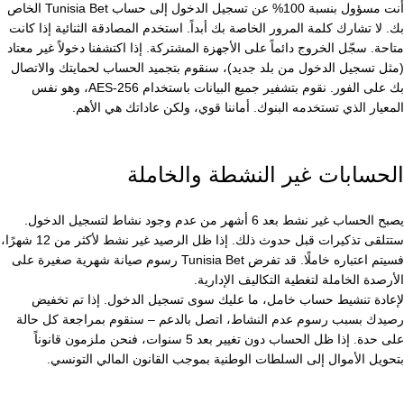
أنت مسؤول بنسبة 100% عن تسجيل الدخول إلى حساب Tunisia Bet الخاص
بك. لا تشارك كلمة المرور الخاصة بك أبداً. استخدم المصادقة الثنائية إذا كانت
متاحة. سجّل الخروج دائماً على الأجهزة المشتركة. إذا اكتشفنا دخولاً غير معتاد
(مثل تسجيل الدخول من بلد جديد)، سنقوم بتجميد الحساب لحمايتك والاتصال
بك على الفور. نقوم بتشفير جميع البيانات باستخدام AES-256، وهو نفس
المعيار الذي تستخدمه البنوك. أماننا قوي، ولكن عاداتك هي الأهم.
الحسابات غير النشطة والخاملة
يصبح الحساب غير نشط بعد 6 أشهر من عدم وجود نشاط لتسجيل الدخول.
ستتلقى تذكيرات قبل حدوث ذلك. إذا ظل الرصيد غير نشط لأكثر من 12 شهرًا،
فسيتم اعتباره خاملًا. قد تفرض Tunisia Bet رسوم صيانة شهرية صغيرة على
الأرصدة الخاملة لتغطية التكاليف الإدارية.
لإعادة تنشيط حساب خامل، ما عليك سوى تسجيل الدخول. إذا تم تخفيض
رصيدك بسبب رسوم عدم النشاط، اتصل بالدعم – سنقوم بمراجعة كل حالة
على حدة. إذا ظل الحساب دون تغيير بعد 5 سنوات، فنحن ملزمون قانوناً
بتحويل الأموال إلى السلطات الوطنية بموجب القانون المالي التونسي.