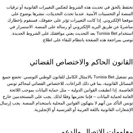
نحتفظ بالحق في تحديث هذه الشروط لتعكس التغييرات القانونية أو ترقيات
المنصة أو التحسينات الأمنية. عندما تحدث التحديثات، ننشرها بوضوح على
موقعنا الإلكتروني. إذا كانت التغييرات تؤثر على حقوقك، فسنقوم بإخطارك
مباشرةً عن طريق البريد الإلكتروني أو رسالة على المنصة. الاستمرار في
استخدام Tunisia Bet بعد التحديث يعني موافقتك على الشروط الجديدة.
نوصي بمراجعة هذه الصفحة بانتظام للبقاء على اطلاع.
القانون الحاكم والاختصاص القضائي
يتم تشغيل Tunisia Bet بالامتثال الكامل للقانون الوطني التونسي. تخضع جميع
المسائل القانونية، بما في ذلك النزاعات، للاختصاص القضائي لمحاكم تونس
العاصمة. إذا انطبقت القوانين الدولية – مثل حماية البيانات بموجب اللائحة
العامة لحماية البيانات – فإننا نحترمها وفقًا لذلك. يجب على المستخدمين خارج
تونس التأكد من أنهم لا ينتهكون القوانين المحلية باستخدام المنصة. يجب إرسال
الإشعارات القانونية باللغة العربية أو الفرنسية أو الإنجليزية.
معلومات الاتصال والدعم