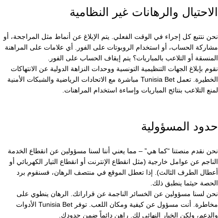
الاحتيال والرهانات غير النظامية
نحن نتتبع كل إجراء في الوقت الفعلي. يتم الإبلاغ عن أنماط مثل المراجحة، أو
مشاركة الحساب، أو استخدام الروبوتات على الفور. أي علامات على المراهنة
المنسقة أو التلاعب بالمباريات؟ يتم إيقاف الحساب على الفور.
نقوم بإبلاغ الجهات التنظيمية التونسية ووحدات النزاهة الدولية عن الانتهاكات
الخطيرة. تعمل Tunisia Bet مباشرة مع الاتحادات الرياضية والشبكات الأمنية
لمنع التلاعب بنتائج المباريات وإساءة استخدام المراهنات.
حدود المسؤولية
نحن نقدم منصتنا “كما هي” – مما يعني أننا لسنا مسؤولين عن انقطاع الخدمة
الناجم عن عوامل خارجية (مثل انقطاع الإنترنت أو انقطاع التيار الكهربائي أو
أعطال الطرف الثالث). إذا تعطل الموقع في منتصف الرهان، فسنقوم برد
الحصة حيثما ينطبق ذلك.
نحن لسنا مسؤولين عن الخسائر الناجمة عن قراراتك. الرهان ينطوي على
مخاطرة. أنت مسؤول عن كيفية ومكان اللعب. توفر Tunisia Bet الأدوات
والدعم، ولكن الخيار النهائي لك. راهن دائماً ضمن حدودك.