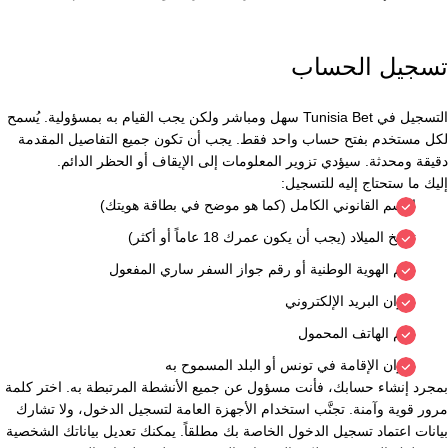
تسجيل الحساب
التسجيل في Tunisia Bet سهل ومباشر ولكن يجب القيام به بمسؤولية. يُسمح
لكل مستخدم بفتح حساب واحد فقط. يجب أن تكون جميع التفاصيل المقدمة
دقيقة ومحدثة. سيؤدي تزوير المعلومات إلى الإيقاف أو الحظر الدائم.
إليك ما ستحتاج إليه للتسجيل:
الاسم القانوني الكامل (كما هو موضح في بطاقة هويتك)
تاريخ الميلاد (يجب أن يكون عمرك 18 عاماً أو أكثر)
رقم الهوية الوطنية أو رقم جواز السفر ساري المفعول
عنوان البريد الإلكتروني
رقم الهاتف المحمول
عنوان الإقامة في تونس أو البلد المسموح به
بمجرد إنشاء حسابك، فأنت مسؤول عن جميع الأنشطة المرتبطة به. اختر كلمة
مرور قوية وآمنة. تجنَّب استخدام الأجهزة العامة لتسجيل الدخول، ولا تشارك
بيانات اعتماد تسجيل الدخول الخاصة بك مطلقاً. يمكنك تعديل بياناتك الشخصية