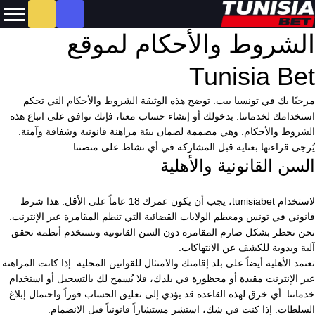
الشروط والأحكام لموقع
Tunisia Bet
مرحبًا بك في تونسيا بيت. توضح هذه الوثيقة الشروط والأحكام التي تحكم
استخدامك لخدماتنا. بدخولك أو إنشاء حساب معنا، فإنك توافق على اتباع هذه
الشروط والأحكام. وهي مصممة لضمان بيئة مراهنة قانونية وشفافة وآمنة.
يُرجى قراءتها بعناية قبل المشاركة في أي نشاط على منصتنا.
السن القانونية والأهلية
لاستخدام tunisiabet، يجب أن يكون عمرك 18 عاماً على الأقل. هذا شرط
قانوني في تونس ومعظم الولايات القضائية التي تنظم المقامرة عبر الإنترنت.
نحن نحظر بشكل صارم المقامرة دون السن القانونية ونستخدم أنظمة تحقق
آلية ويدوية للكشف عن الانتهاكات.
تعتمد الأهلية أيضاً على بلد إقامتك والامتثال للقوانين المحلية. إذا كانت المراهنة
عبر الإنترنت مقيدة أو محظورة في بلدك، فلا يُسمح لك بالتسجيل أو استخدام
خدماتنا. أي خرق لهذه القاعدة قد يؤدي إلى تعليق الحساب فوراً واحتمال إبلاغ
السلطات. إذا كنت في شك، استشر مستشاراً قانونياً قبل الانضمام.