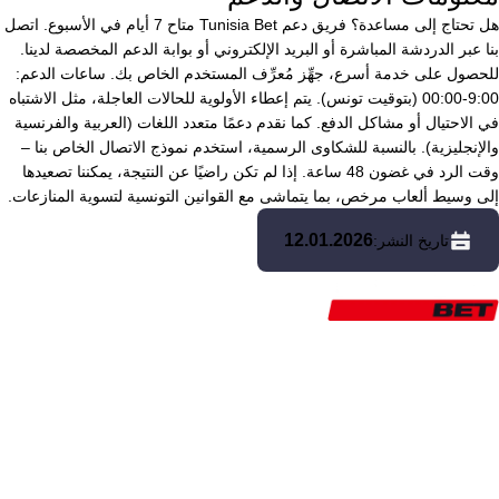
هل تحتاج إلى مساعدة؟ فريق دعم Tunisia Bet متاح 7 أيام في الأسبوع. اتصل
بنا عبر الدردشة المباشرة أو البريد الإلكتروني أو بوابة الدعم المخصصة لدينا.
للحصول على خدمة أسرع، جهِّز مُعرِّف المستخدم الخاص بك. ساعات الدعم:
9:00-00:00 (بتوقيت تونس). يتم إعطاء الأولوية للحالات العاجلة، مثل الاشتباه
في الاحتيال أو مشاكل الدفع. كما نقدم دعمًا متعدد اللغات (العربية والفرنسية
والإنجليزية). بالنسبة للشكاوى الرسمية، استخدم نموذج الاتصال الخاص بنا –
وقت الرد في غضون 48 ساعة. إذا لم تكن راضيًا عن النتيجة، يمكننا تصعيدها
إلى وسيط ألعاب مرخص، بما يتماشى مع القوانين التونسية لتسوية المنازعات.
12.01.2026
تاريخ النشر:
تونس بيت (tunisia-bet.com) – دليلك الموثوق في عالم المراهنات الرياضية
والكازينوهات الإلكترونية في تونس. نقدم مراجعات موضوعية لأفضل مواقع
المراهنة، وتصنيفات محدثة باستمرار، وعروض مكافآت جذابة، ونصائح للعب
المسؤول. تابع آخر الأخبار، وقارن بين المنصات، واختر ما يناسبك بشكل أفضل!
نبذة عنا