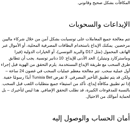
المكافآت بشكل صحيح وقانوني.
الإيداعات والسحوبات
تتم معالجة جميع المعاملات على تونسيابت بشكل آمن من خلال شركاء ماليين
مرخصين. يمكنك الإيداع باستخدام البطاقات المصرفية المحلية، أو الأموال عبر
الهاتف المحمول (مثل D17 والبريد التونسي)، أو الخيارات الدولية (فيزا
وماستركارد ونيتيلر). الحد الأدنى للإيداع: 10 دنانير تونسية. يجب أن تتطابق
طرق السحب مع طريقة الإيداع المستخدمة. يلزم التحقق من الهوية قبل إجراء
أول عملية سحب. تتم معالجة معظم عمليات السحب في غضون 24 ساعة –
ولكن قد يتم تطبيق التأخير المصرفي. لا تفرض Tunisia Bet أبدًا رسومًا خفية.
إذا تم تطبيق مكافأة إيداع، تأكد من استيفاء جميع متطلبات اللعب قبل السحب.
بالنسبة للمدفوعات الكبيرة، قد نطلب التحقق الإضافي. هذا ليس لتأخيرك – بل
لحماية أموالك من الاحتيال.
أمان الحساب والوصول إليه