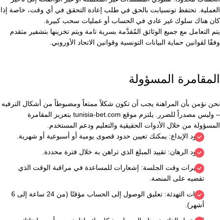
العملية. تحتفظ تونسيابت بالحق في طلب إعادة التحقق في أي وقت، خاصة إذا
كان هناك سلوك غير عادي في الحساب أو عمليات سحب كبيرة.
يتم التعامل مع جميع الوثائق المُقدَّمة بسرية تامة ويتم تخزينها بتشفير متقدم
وفقًا لقوانين حماية البيانات التونسية وقوانين الاتحاد الأوروبي.
المقامرة المسؤولة
نحن نؤمن بأن المراهنة يجب أن تكون شكلاً ممتعاً ومضبوطاً من أشكال الترفيه
– وليس مصدراً للضرر. يلتزم موقع tunisia-bet.com بتعزيز المقامرة
المسؤولة من خلال الأدوات الحقيقية والتعليم ودعم المستخدم.
حدود الإيداع: يمكنك تعيين حدود قصوى يومية أو أسبوعية أو شهرية.
حدود الرهان: تقييد المبلغ الذي تراهن به خلال فترة محددة.
تذكيرات وقت الجلسة: إشعارات للمساعدة في مراقبة الوقت الذي
تقضيه على المنصة.
فترات التهدئة: تعليق الوصول إلى الحساب مؤقتًا (من 24 ساعة إلى 6
أشهر).