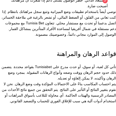
الاستبعاد الذاتي: حظر الوصول بشكل دائم إذا شعرت أن مراهناتك
أصبحت ضارة.
نوصي أيضاً باستخدام تطبيقات وضع الميزانية وتتبع سجل مراهناتك بانتظام. إذا
كنت تعاني من القلق، أو الضغط المالي، أو تشعر بالرغبة في ملاحقة الخسائر،
اتصل بدعمنا أو تحدث مع مستشار محلي. تتعاون Tunisia Bet مع مجموعات
دعم مستقلة في شمال أفريقيا لمساعدة الأفراد المتأثرين بمشاكل القمار.
الوصول إلى الموارد مجاني دائماً، وخصوصيتك مضمونة.
قواعد الرهان والمراهنة
تأتي كل لعبة، أو سوق، أو حدث مدرج على Tunisiabet بقواعد محددة. يتضمن
ذلك حدود حجم الرهان ووقت وضعه وأنواع الرهانات المقبولة. بمجرد وضع
الرهان وتأكيده، لا يمكن إلغاؤه أو تعديله.
يتم احتساب المكاسب بناءً على الاحتمالات المؤكدة وقت وضع الرهان. نحن لا
نقوم بتغيير النتائج أو التأثير على النتائج. يتم التحقق من جميع نتائج الأحداث من
المصادر الرسمية والهيئات الحاكمة. أي محاولة للتلاعب بأسواق المراهنات أو
استخدام أدوات آلية هي سبب للإغلاق الفوري للحساب والتصعيد القانوني.