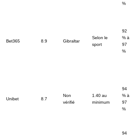
%
92
Selon le
% à
Bet365
8.9
Gibraltar
sport
97
%
94
Non
1.40 au
% à
Unibet
8.7
vérifié
minimum
97
%
94