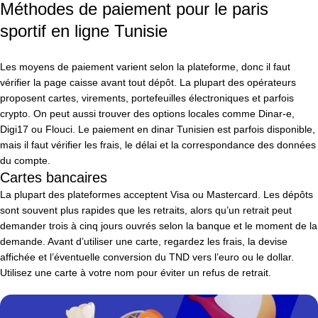
Méthodes de paiement pour le paris
sportif en ligne Tunisie
Les moyens de paiement varient selon la plateforme, donc il faut
vérifier la page caisse avant tout dépôt. La plupart des opérateurs
proposent cartes, virements, portefeuilles électroniques et parfois
crypto. On peut aussi trouver des options locales comme Dinar-e,
Digi17 ou Flouci. Le paiement en dinar Tunisien est parfois disponible,
mais il faut vérifier les frais, le délai et la correspondance des données
du compte.
Cartes bancaires
La plupart des plateformes acceptent Visa ou Mastercard. Les dépôts
sont souvent plus rapides que les retraits, alors qu’un retrait peut
demander trois à cinq jours ouvrés selon la banque et le moment de la
demande. Avant d’utiliser une carte, regardez les frais, la devise
affichée et l’éventuelle conversion du TND vers l’euro ou le dollar.
Utilisez une carte à votre nom pour éviter un refus de retrait.