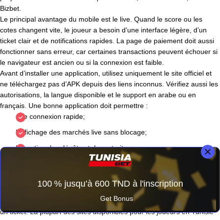
Bizbet.
Le principal avantage du mobile est le live. Quand le score ou les
cotes changent vite, le joueur a besoin d’une interface légère, d’un
ticket clair et de notifications rapides. La page de paiement doit aussi
fonctionner sans erreur, car certaines transactions peuvent échouer si
le navigateur est ancien ou si la connexion est faible.
Avant d’installer une application, utilisez uniquement le site officiel et
ne téléchargez pas d’APK depuis des liens inconnus. Vérifiez aussi les
autorisations, la langue disponible et le support en arabe ou en
français. Une bonne application doit permettre :
une connexion rapide;
l’affichage des marchés live sans blocage;
la gestion des dépôts et des retraits;
Cash Out lorsqu’il est disponible;
un support client direct depuis le téléphone.
100 % jusqu’à 600 TND à l'inscription
Cela dit, la facilité du téléphone ne doit pas pousser à miser trop vite.
Get Bonus
Fixez des limites de solde et vérifiez la connexion avant de confirmer
un ticket. La plupart des sites disponibles pour les joueurs en Tunisie