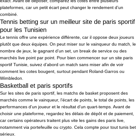
exact. Avant de déposer, comparez les cotes entre plusieurs
plateformes, car un petit écart peut changer le rendement d’un
combiné.
Tennis betting sur un meilleur site de paris sportif
pour les Tunisien
Le tennis offre une expérience différente, car il oppose deux joueurs
plutôt que deux équipes. On peut miser sur le vainqueur du match, le
nombre de jeux, le gagnant d’un set, un break de service ou des
marchés live point par point. Pour bien commencer sur un site paris
sportif Tunisie, suivez d’abord un match sans miser afin de voir
comment les cotes bougent, surtout pendant Roland-Garros ou
Wimbledon.
Basketball et paris sportifs
Sur les sites de paris sportif, les matchs de basket proposent des
marchés comme le vainqueur, l’écart de points, le total de points, les
performances d’un joueur et le résultat d’un quart-temps. Avant de
choisir une plateforme, regardez les délais de dépôt et de paiement,
car certains opérateurs traitent plus vite les gains des paris live,
notamment via portefeuille ou crypto. Cela compte pour tout tunis bet
sérieux.