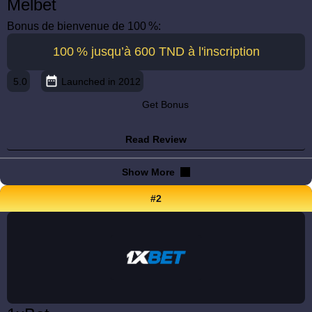
Melbet
Bonus de bienvenue de 100 %:
100 % jusqu’à 600 TND à l'inscription
5.0
Launched in 2012
Get Bonus
Read Review
Features
Min deposit: $1
Min odds: 1.40
Min withdrawal: $1
#2
Rtp: 97%
Win rate: 95%
Rating: 5
Launched: 2012
Games: 1000+
Payout: 95%
Sports
Tennis
Football
Basketball
Hockey
Volleyball
Payment methods