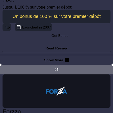
Jusqu’à 100 % sur votre premier dépôt:
Un bonus de 100 % sur votre premier dépôt
4.5
Launched in 2007
Get Bonus
Read Review
Features
Min deposit: $5
Min odds: 1.5
Min withdrawal: $1
#5
Rtp: 96%
Win rate: 89%
Rating: 4.5
Launched: 2007
Games: 1000+
Payout: 95%
Sports
Basketball
Football
Volleyball
Tennis
Hockey
Payment methods
Forzza