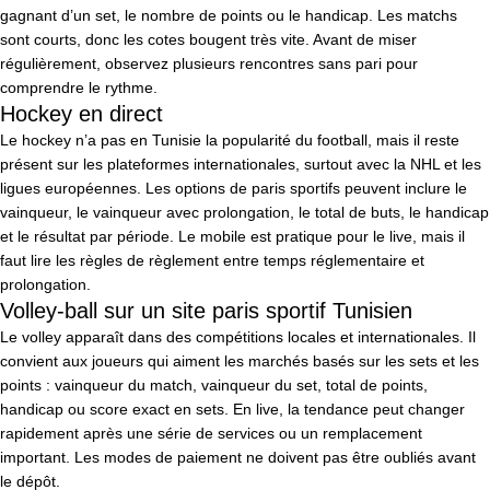
gagnant d’un set, le nombre de points ou le handicap. Les matchs
sont courts, donc les cotes bougent très vite. Avant de miser
régulièrement, observez plusieurs rencontres sans pari pour
comprendre le rythme.
Hockey en direct
Le hockey n’a pas en Tunisie la popularité du football, mais il reste
présent sur les plateformes internationales, surtout avec la NHL et les
ligues européennes. Les options de paris sportifs peuvent inclure le
vainqueur, le vainqueur avec prolongation, le total de buts, le handicap
et le résultat par période. Le mobile est pratique pour le live, mais il
faut lire les règles de règlement entre temps réglementaire et
prolongation.
Volley-ball sur un site paris sportif Tunisien
Le volley apparaît dans des compétitions locales et internationales. Il
convient aux joueurs qui aiment les marchés basés sur les sets et les
points : vainqueur du match, vainqueur du set, total de points,
handicap ou score exact en sets. En live, la tendance peut changer
rapidement après une série de services ou un remplacement
important. Les modes de paiement ne doivent pas être oubliés avant
le dépôt.