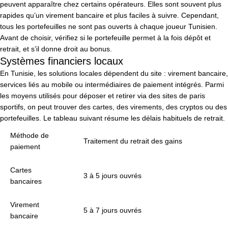
peuvent apparaître chez certains opérateurs. Elles sont souvent plus
rapides qu’un virement bancaire et plus faciles à suivre. Cependant,
tous les portefeuilles ne sont pas ouverts à chaque joueur Tunisien.
Avant de choisir, vérifiez si le portefeuille permet à la fois dépôt et
retrait, et s’il donne droit au bonus.
Systèmes financiers locaux
En Tunisie, les solutions locales dépendent du site : virement bancaire,
services liés au mobile ou intermédiaires de paiement intégrés. Parmi
les moyens utilisés pour déposer et retirer via des sites de paris
sportifs, on peut trouver des cartes, des virements, des cryptos ou des
portefeuilles. Le tableau suivant résume les délais habituels de retrait.
Méthode de
Traitement du retrait des gains
paiement
Cartes
3 à 5 jours ouvrés
bancaires
Virement
5 à 7 jours ouvrés
bancaire