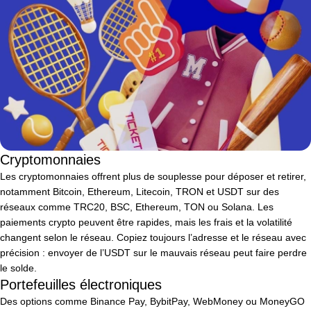
Cryptomonnaies
Les cryptomonnaies offrent plus de souplesse pour déposer et retirer,
notamment Bitcoin, Ethereum, Litecoin, TRON et USDT sur des
réseaux comme TRC20, BSC, Ethereum, TON ou Solana. Les
paiements crypto peuvent être rapides, mais les frais et la volatilité
changent selon le réseau. Copiez toujours l’adresse et le réseau avec
précision : envoyer de l’USDT sur le mauvais réseau peut faire perdre
le solde.
Portefeuilles électroniques
Des options comme Binance Pay, BybitPay, WebMoney ou MoneyGO