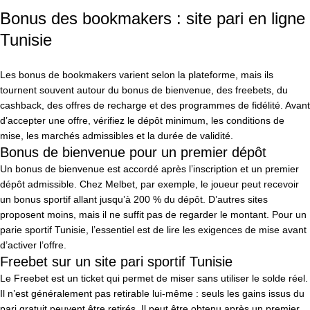
Bonus des bookmakers : site pari en ligne
Tunisie
Les bonus de bookmakers varient selon la plateforme, mais ils
tournent souvent autour du bonus de bienvenue, des freebets, du
cashback, des offres de recharge et des programmes de fidélité. Avant
d’accepter une offre, vérifiez le dépôt minimum, les conditions de
mise, les marchés admissibles et la durée de validité.
Bonus de bienvenue pour un premier dépôt
Un bonus de bienvenue est accordé après l’inscription et un premier
dépôt admissible. Chez Melbet, par exemple, le joueur peut recevoir
un bonus sportif allant jusqu’à 200 % du dépôt. D’autres sites
proposent moins, mais il ne suffit pas de regarder le montant. Pour un
parie sportif Tunisie, l’essentiel est de lire les exigences de mise avant
d’activer l’offre.
Freebet sur un site pari sportif Tunisie
Le Freebet est un ticket qui permet de miser sans utiliser le solde réel.
Il n’est généralement pas retirable lui-même : seuls les gains issus du
pari gratuit peuvent être retirés. Il peut être obtenu après un premier