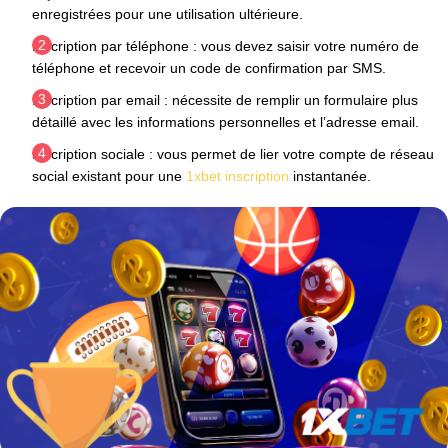
enregistrées pour une utilisation ultérieure.
Inscription par téléphone : vous devez saisir votre numéro de
téléphone et recevoir un code de confirmation par SMS.
Inscription par email : nécessite de remplir un formulaire plus
détaillé avec les informations personnelles et l’adresse email.
Inscription sociale : vous permet de lier votre compte de réseau
social existant pour une
1xbet inscription
instantanée.