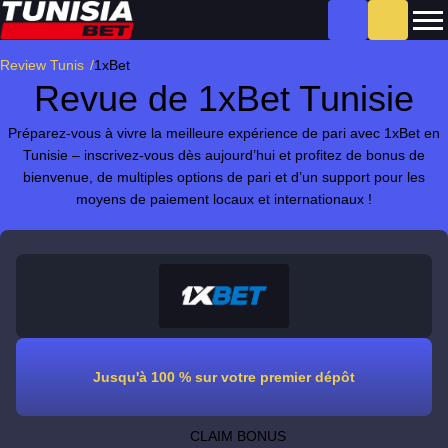
Review Tunis
1xBet
Revue de 1xBet Tunisie
Préparez-vous à vivre la meilleure expérience de pari avec 1xBet en
Tunisie – inscrivez-vous dès aujourd’hui et profitez de bonus de
bienvenue, de multiples options de pari et d’un support pour les
moyens de paiement locaux et internationaux !
Jusqu'à 100 % sur votre premier dépôt
CLAIM BONUS