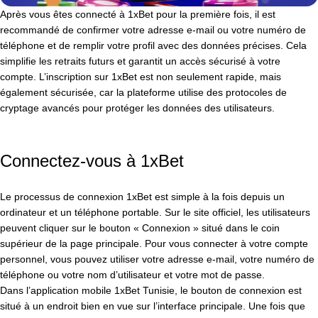
Après vous êtes connecté à 1xBet pour la première fois, il est
recommandé de confirmer votre adresse e-mail ou votre numéro de
téléphone et de remplir votre profil avec des données précises. Cela
simplifie les retraits futurs et garantit un accès sécurisé à votre
compte. L’inscription sur 1xBet est non seulement rapide, mais
également sécurisée, car la plateforme utilise des protocoles de
cryptage avancés pour protéger les données des utilisateurs.
Connectez-vous à 1xBet
Le processus de connexion 1xBet est simple à la fois depuis un
ordinateur et un téléphone portable. Sur le site officiel, les utilisateurs
peuvent cliquer sur le bouton « Connexion » situé dans le coin
supérieur de la page principale. Pour vous connecter à votre compte
personnel, vous pouvez utiliser votre adresse e-mail, votre numéro de
téléphone ou votre nom d’utilisateur et votre mot de passe.
Dans l’application mobile 1xBet Tunisie, le bouton de connexion est
situé à un endroit bien en vue sur l’interface principale. Une fois que