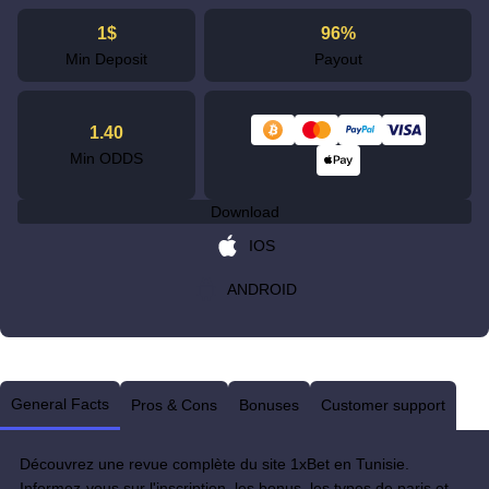
1$
96%
Min Deposit
Payout
1.40
Min ODDS
Download
IOS
ANDROID
General Facts
Pros & Cons
Bonuses
Customer support
Découvrez une revue complète du site 1xBet en Tunisie.
Informez-vous sur l'inscription, les bonus, les types de paris et