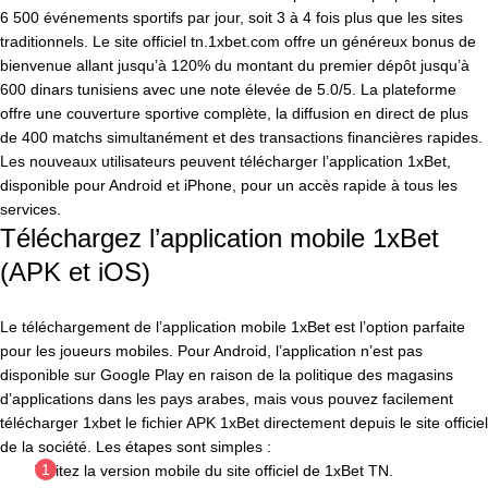
6 500 événements sportifs par jour, soit 3 à 4 fois plus que les sites
traditionnels. Le site officiel tn.1xbet.com offre un généreux bonus de
bienvenue allant jusqu’à 120% du montant du premier dépôt jusqu’à
600 dinars tunisiens avec une note élevée de 5.0/5. La plateforme
offre une couverture sportive complète, la diffusion en direct de plus
de 400 matchs simultanément et des transactions financières rapides.
Les nouveaux utilisateurs peuvent télécharger l’application 1xBet,
disponible pour Android et iPhone, pour un accès rapide à tous les
services.
Téléchargez l’application mobile 1xBet
(APK et iOS)
Le téléchargement de l’application mobile 1xBet est l’option parfaite
pour les joueurs mobiles. Pour Android, l’application n’est pas
disponible sur Google Play en raison de la politique des magasins
d’applications dans les pays arabes, mais vous pouvez facilement
télécharger 1xbet le fichier APK 1xBet directement depuis le site officiel
de la société. Les étapes sont simples :
Visitez la version mobile du site officiel de 1xBet TN.