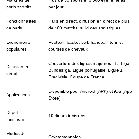
paris sportifs
par jour
Fonctionnalités
Paris en direct, diffusion en direct de plus
de paris
de 400 matchs, suivi des statistiques
Événements
Football, basket-ball, handball, tennis,
populaires
courses de chevaux
Couverture des ligues majeures : La Liga,
Diffusion en
Bundesliga, Ligue portugaise, Ligue 1,
direct
Eredivisie, Coupe de France.
Disponible pour Android (APK) et iOS (App
Applications
Store)
Dépôt
10 dinars tunisiens
minimum
Modes de
Cryptomonnaies