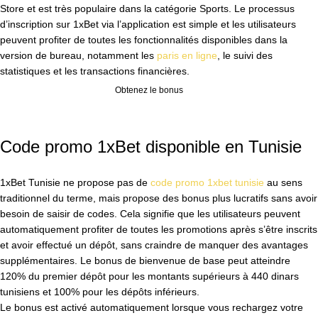
Store et est très populaire dans la catégorie Sports. Le processus
d’inscription sur 1xBet via l’application est simple et les utilisateurs
peuvent profiter de toutes les fonctionnalités disponibles dans la
version de bureau, notamment les
paris en ligne
, le suivi des
statistiques et les transactions financières.
Obtenez le bonus
Code promo 1xBet disponible en Tunisie
1xBet Tunisie ne propose pas de
code promo 1xbet tunisie
au sens
traditionnel du terme, mais propose des bonus plus lucratifs sans avoir
besoin de saisir de codes. Cela signifie que les utilisateurs peuvent
automatiquement profiter de toutes les promotions après s’être inscrits
et avoir effectué un dépôt, sans craindre de manquer des avantages
supplémentaires. Le bonus de bienvenue de base peut atteindre
120% du premier dépôt pour les montants supérieurs à 440 dinars
tunisiens et 100% pour les dépôts inférieurs.
Le bonus est activé automatiquement lorsque vous rechargez votre