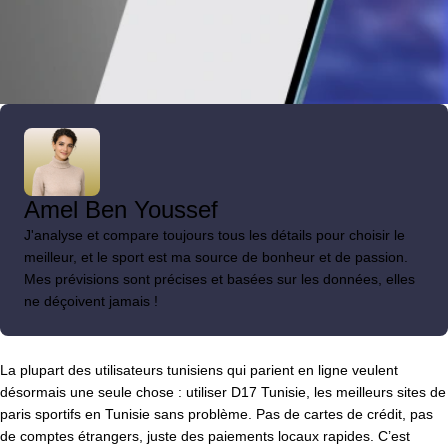
Amel Ben Youssef
J'analyse et compare toujours tous les détails pour choisir le
meilleur, et le sport est ma source de bonheur et de passion.
Mes prévisions sont précises et basées sur les données, elles
ne déçoivent jamais !
La plupart des utilisateurs tunisiens qui parient en ligne veulent
désormais une seule chose : utiliser D17 Tunisie, les meilleurs sites de
paris sportifs en Tunisie sans problème. Pas de cartes de crédit, pas
de comptes étrangers, juste des paiements locaux rapides. C’est