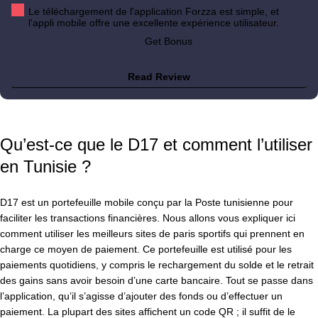
Le téléchargement de l'application Forzza est simple, et
l'appli mobile offre une excellente expérience utilisateur.
Get Bonus
Read Review
Qu’est-ce que le D17 et comment l’utiliser
en Tunisie ?
D17 est un portefeuille mobile conçu par la Poste tunisienne pour
faciliter les transactions financières. Nous allons vous expliquer ici
comment utiliser les meilleurs sites de paris sportifs qui prennent en
charge ce moyen de paiement. Ce portefeuille est utilisé pour les
paiements quotidiens, y compris le rechargement du solde et le retrait
des gains sans avoir besoin d’une carte bancaire. Tout se passe dans
l’application, qu’il s’agisse d’ajouter des fonds ou d’effectuer un
paiement. La plupart des sites affichent un code QR ; il suffit de le