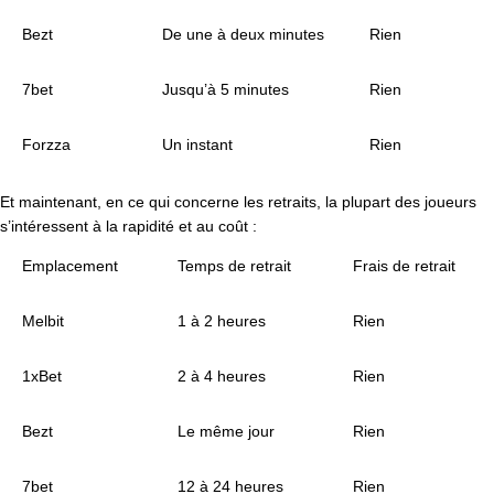
Bezt
De une à deux minutes
Rien
7bet
Jusqu’à 5 minutes
Rien
Forzza
Un instant
Rien
Et maintenant, en ce qui concerne les retraits, la plupart des joueurs
s’intéressent à la rapidité et au coût :
Emplacement
Temps de retrait
Frais de retrait
Melbit
1 à 2 heures
Rien
1xBet
2 à 4 heures
Rien
Bezt
Le même jour
Rien
7bet
12 à 24 heures
Rien