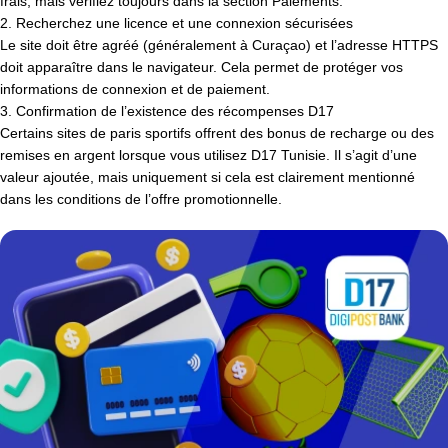
frais, mais vérifiez toujours dans la section Paiements.
2. Recherchez une licence et une connexion sécurisées
Le site doit être agréé (généralement à Curaçao) et l’adresse HTTPS
doit apparaître dans le navigateur. Cela permet de protéger vos
informations de connexion et de paiement.
3. Confirmation de l’existence des récompenses D17
Certains sites de paris sportifs offrent des bonus de recharge ou des
remises en argent lorsque vous utilisez D17 Tunisie. Il s’agit d’une
valeur ajoutée, mais uniquement si cela est clairement mentionné
dans les conditions de l’offre promotionnelle.