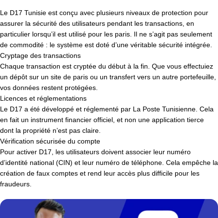
Le D17 Tunisie est conçu avec plusieurs niveaux de protection pour
assurer la sécurité des utilisateurs pendant les transactions, en
particulier lorsqu’il est utilisé pour les paris. Il ne s’agit pas seulement
de commodité : le système est doté d’une véritable sécurité intégrée.
Cryptage des transactions
Chaque transaction est cryptée du début à la fin. Que vous effectuiez
un dépôt sur un site de paris ou un transfert vers un autre portefeuille,
vos données restent protégées.
Licences et réglementations
Le D17 a été développé et réglementé par La Poste Tunisienne. Cela
en fait un instrument financier officiel, et non une application tierce
dont la propriété n’est pas claire.
Vérification sécurisée du compte
Pour activer D17, les utilisateurs doivent associer leur numéro
d’identité national (CIN) et leur numéro de téléphone. Cela empêche la
création de faux comptes et rend leur accès plus difficile pour les
fraudeurs.