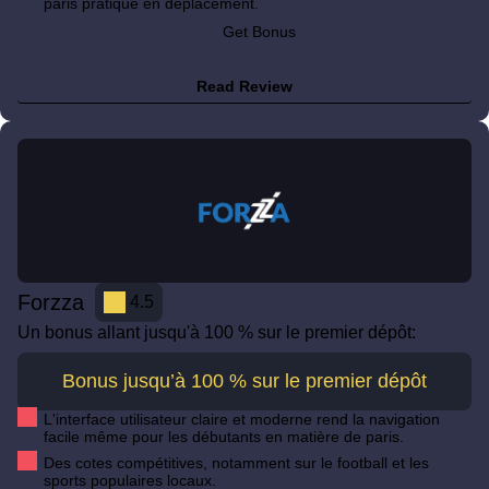
paris pratique en déplacement.
Get Bonus
Read Review
Forzza
4.5
Un bonus allant jusqu'à 100 % sur le premier dépôt:
Bonus jusqu’à 100 % sur le premier dépôt
L'interface utilisateur claire et moderne rend la navigation
facile même pour les débutants en matière de paris.
Des cotes compétitives, notamment sur le football et les
sports populaires locaux.