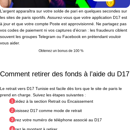
L’argent apparaîtra sur votre solde de pari en quelques secondes sur
les sites de paris sportifs. Assurez-vous que votre application D17 est
à jour et que votre compte Poste est approvisionné. Ne partagez pas
vos codes de paiement ni vos captures d’écran : les fraudeurs ciblent
souvent les groupes Telegram ou Facebook en prétendant vouloir
vous aider.
Obtenez un bonus de 100 %
Comment retirer des fonds à l’aide du D17
Le retrait vers D17 Tunisie est facile dès lors que le site de paris le
prend en charge. Suivez les étapes suivantes :
Accédez à la section Retrait ou Encaissement
Choisissez D17 comme mode de retrait
Entrez votre numéro de téléphone associé au D17
Entrez le montant à retirer