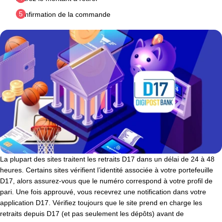
Confirmation de la commande
La plupart des sites traitent les retraits D17 dans un délai de 24 à 48
heures. Certains sites vérifient l’identité associée à votre portefeuille
D17, alors assurez-vous que le numéro correspond à votre profil de
pari. Une fois approuvé, vous recevrez une notification dans votre
application D17. Vérifiez toujours que le site prend en charge les
retraits depuis D17 (et pas seulement les dépôts) avant de