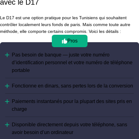
avec le D17
Le D17 est une option pratique pour les Tunisiens qui souhaitent
contrôler localement leurs fonds de paris. Mais comme toute autre
méthode, elle comporte certains compromis. Voici les détails :
Pros
Pas besoin de banque — juste votre numéro
d’identification personnel et votre numéro de téléphone
portable
Fonctionne en dinars, sans pertes lors de la conversion
Paiements instantanés pour la plupart des sites pris en
charge
Disponible directement depuis votre téléphone, sans
avoir besoin d’un ordinateur