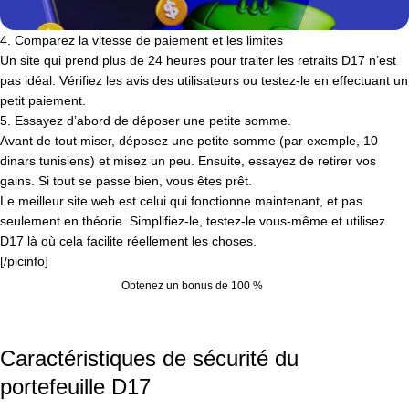
4. Comparez la vitesse de paiement et les limites
Un site qui prend plus de 24 heures pour traiter les retraits D17 n’est
pas idéal. Vérifiez les avis des utilisateurs ou testez-le en effectuant un
petit paiement.
5. Essayez d’abord de déposer une petite somme.
Avant de tout miser, déposez une petite somme (par exemple, 10
dinars tunisiens) et misez un peu. Ensuite, essayez de retirer vos
gains. Si tout se passe bien, vous êtes prêt.
Le meilleur site web est celui qui fonctionne maintenant, et pas
seulement en théorie. Simplifiez-le, testez-le vous-même et utilisez
D17 là où cela facilite réellement les choses.
[/picinfo]
Obtenez un bonus de 100 %
Caractéristiques de sécurité du
portefeuille D17