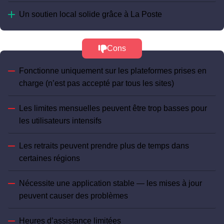
Un soutien local solide grâce à La Poste
Cons
Fonctionne uniquement sur les plateformes prises en
charge (n’est pas accepté par tous les sites)
Les limites mensuelles peuvent être trop basses pour
les utilisateurs intensifs
Les retraits peuvent prendre plus de temps dans
certaines régions
Nécessite une application stable — les mises à jour
peuvent causer des problèmes
Heures d’assistance limitées