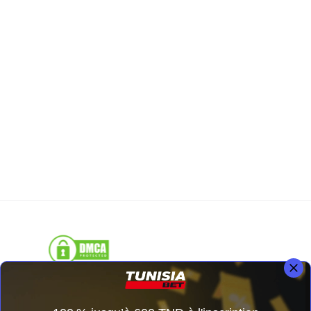
monde des paris sportifs et des casinos en ligne en Tunisie. Nous
proposons des évaluations objectives des meilleurs sites de pari, des
classements mis à jour, des offres de bonus attrayantes et des
conseils pour un jeu responsable. Suivez les dernières actualités,
comparez les plateformes et choisissez celle qui vous convient le
mieux !
À propos de nous
Termes et conditions de Tunisia Bet
Experts
Politique de confidentialité
Sami Ben Ali
Paiements pour bookmakers
Amel Ben Youssef
Neteller
Visa
Ooredoo
D17