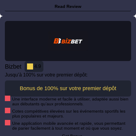
Read Review
Bizbet
4.9
Jusqu’à 100% sur votre premier dépôt:
Bonus de 100% sur votre premier dépôt
Une interface moderne et facile à utiliser, adaptée aussi bien
aux débutants qu’aux professionnels.
Cotes compétitives élevées sur les événements sportifs les
plus populaires et majeurs.
Une application mobile avancée et rapide, vous permettant
de parier facilement à tout moment et où que vous soyez.