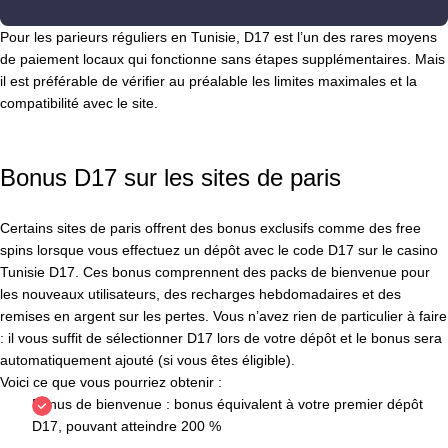
Pour les parieurs réguliers en Tunisie, D17 est l’un des rares moyens
de paiement locaux qui fonctionne sans étapes supplémentaires. Mais
il est préférable de vérifier au préalable les limites maximales et la
compatibilité avec le site.
Bonus D17 sur les sites de paris
Certains sites de paris offrent des bonus exclusifs comme des free
spins lorsque vous effectuez un dépôt avec le code D17 sur le casino
Tunisie D17. Ces bonus comprennent des packs de bienvenue pour
les nouveaux utilisateurs, des recharges hebdomadaires et des
remises en argent sur les pertes. Vous n’avez rien de particulier à faire
: il vous suffit de sélectionner D17 lors de votre dépôt et le bonus sera
automatiquement ajouté (si vous êtes éligible).
Voici ce que vous pourriez obtenir :
Bonus de bienvenue : bonus équivalent à votre premier dépôt
D17, pouvant atteindre 200 %