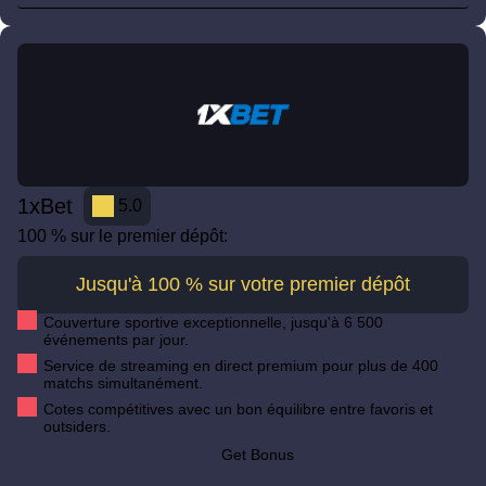
1xBet
5.0
100 % sur le premier dépôt:
Jusqu'à 100 % sur votre premier dépôt
Couverture sportive exceptionnelle, jusqu'à 6 500
événements par jour.
Service de streaming en direct premium pour plus de 400
matchs simultanément.
Cotes compétitives avec un bon équilibre entre favoris et
outsiders.
Get Bonus