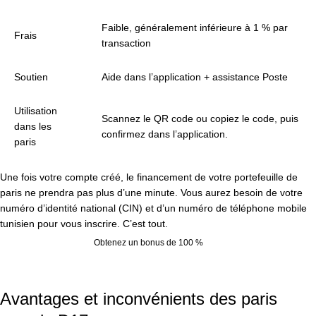
Faible, généralement inférieure à 1 % par
Frais
transaction
Soutien
Aide dans l’application + assistance Poste
Utilisation
Scannez le QR code ou copiez le code, puis
dans les
confirmez dans l’application.
paris
Une fois votre compte créé, le financement de votre portefeuille de
paris ne prendra pas plus d’une minute. Vous aurez besoin de votre
numéro d’identité national (CIN) et d’un numéro de téléphone mobile
tunisien pour vous inscrire. C’est tout.
Obtenez un bonus de 100 %
Avantages et inconvénients des paris