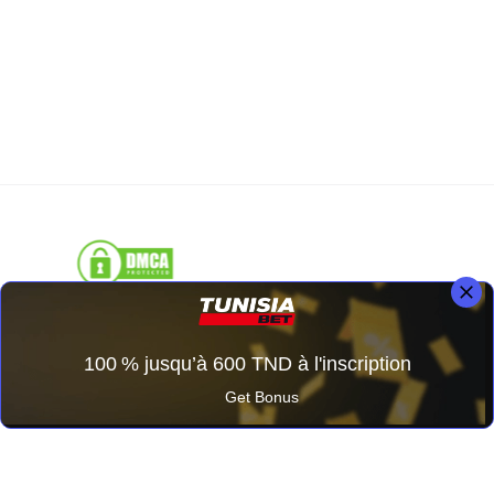
mieux !
À propos de nous
Termes et conditions de Tunisia Bet
Experts
Politique de confidentialité
Sami Ben Ali
Paiements pour bookmakers
Amel Ben Youssef
Neteller
Visa
Ooredoo
D17
100 % jusqu’à 600 TND à l'inscription
Get Bonus
Droits d’auteur © 2026 tunisia-bet.com