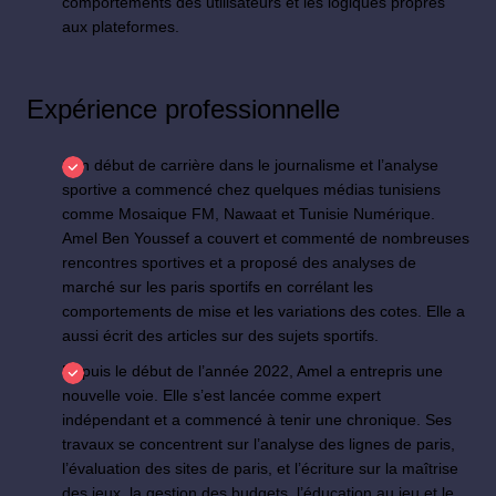
comportements des utilisateurs et les logiques propres
aux plateformes.
Expérience professionnelle
Son début de carrière dans le journalisme et l’analyse
sportive a commencé chez quelques médias tunisiens
comme Mosaique FM, Nawaat et Tunisie Numérique.
Amel Ben Youssef a couvert et commenté de nombreuses
rencontres sportives et a proposé des analyses de
marché sur les paris sportifs en corrélant les
comportements de mise et les variations des cotes. Elle a
aussi écrit des articles sur des sujets sportifs.
Depuis le début de l’année 2022, Amel a entrepris une
nouvelle voie. Elle s’est lancée comme expert
indépendant et a commencé à tenir une chronique. Ses
travaux se concentrent sur l’analyse des lignes de paris,
l’évaluation des sites de paris, et l’écriture sur la maîtrise
des jeux, la gestion des budgets, l’éducation au jeu et le