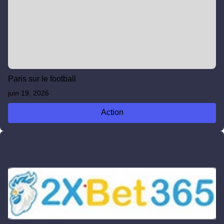
Paris sur le football
juin 19, 2026
Action