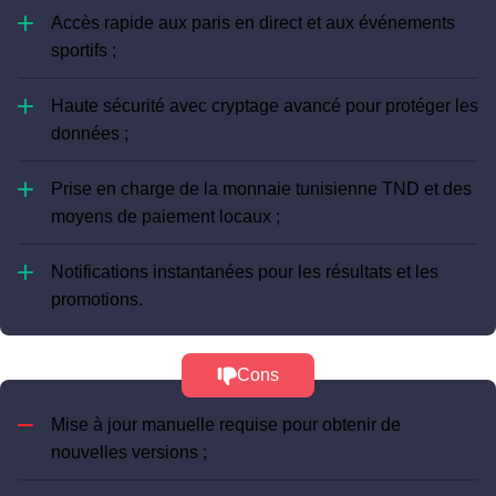
Accès rapide aux paris en direct et aux événements
sportifs ;
Haute sécurité avec cryptage avancé pour protéger les
données ;
Prise en charge de la monnaie tunisienne TND et des
moyens de paiement locaux ;
Notifications instantanées pour les résultats et les
promotions.
Cons
Mise à jour manuelle requise pour obtenir de
nouvelles versions ;