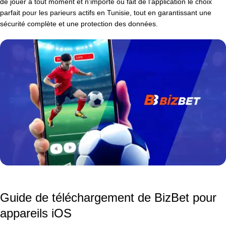
de jouer à tout moment et n’importe où fait de l’application le choix
parfait pour les parieurs actifs en Tunisie, tout en garantissant une
sécurité complète et une protection des données.
Guide de téléchargement de BizBet pour
appareils iOS