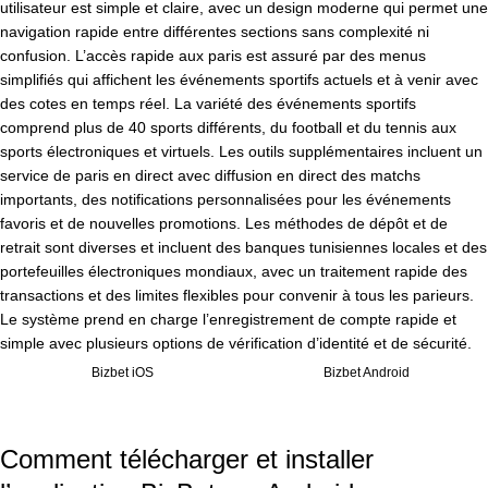
utilisateur est simple et claire, avec un design moderne qui permet une
navigation rapide entre différentes sections sans complexité ni
confusion. L’accès rapide aux paris est assuré par des menus
simplifiés qui affichent les événements sportifs actuels et à venir avec
des cotes en temps réel. La variété des événements sportifs
comprend plus de 40 sports différents, du football et du tennis aux
sports électroniques et virtuels. Les outils supplémentaires incluent un
service de paris en direct avec diffusion en direct des matchs
importants, des notifications personnalisées pour les événements
favoris et de nouvelles promotions. Les méthodes de dépôt et de
retrait sont diverses et incluent des banques tunisiennes locales et des
portefeuilles électroniques mondiaux, avec un traitement rapide des
transactions et des limites flexibles pour convenir à tous les parieurs.
Le système prend en charge l’enregistrement de compte rapide et
simple avec plusieurs options de vérification d’identité et de sécurité.
Bizbet iOS
Bizbet Android
Comment télécharger et installer