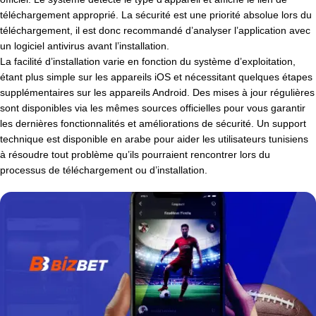
téléchargement approprié. La sécurité est une priorité absolue lors du
téléchargement, il est donc recommandé d’analyser l’application avec
un logiciel antivirus avant l’installation.
La facilité d’installation varie en fonction du système d’exploitation,
étant plus simple sur les appareils iOS et nécessitant quelques étapes
supplémentaires sur les appareils Android. Des mises à jour régulières
sont disponibles via les mêmes sources officielles pour vous garantir
les dernières fonctionnalités et améliorations de sécurité. Un support
technique est disponible en arabe pour aider les utilisateurs tunisiens
à résoudre tout problème qu’ils pourraient rencontrer lors du
processus de téléchargement ou d’installation.