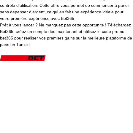
contrôle d’utilisation. Cette offre vous permet de commencer à parier
sans dépenser d’argent, ce qui en fait une expérience idéale pour
votre première expérience avec Bet365.
Prêt à vous lancer ? Ne manquez pas cette opportunité ! Téléchargez
Bet365, créez un compte dès maintenant et utilisez le code promo
bet365 pour réaliser vos premiers gains sur la meilleure plateforme de
paris en Tunisie.
Tunisia Bet (tunisia-bet.com) – Votre guide de confiance dans le
monde des paris sportifs et des casinos en ligne en Tunisie. Nous
proposons des évaluations objectives des meilleurs sites de pari, des
classements mis à jour, des offres de bonus attrayantes et des
conseils pour un jeu responsable. Suivez les dernières actualités,
comparez les plateformes et choisissez celle qui vous convient le
mieux !
À propos de nous
Termes et conditions de Tunisia Bet