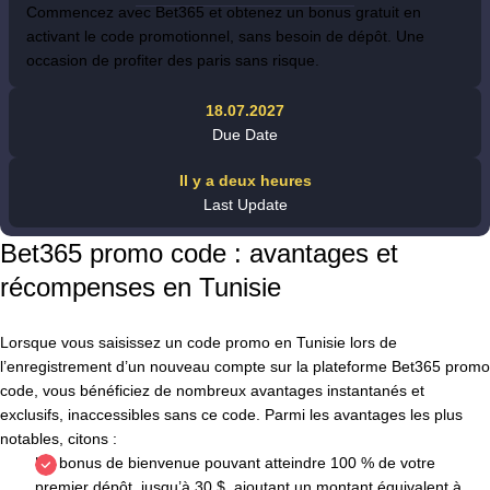
Commencez avec Bet365 et obtenez un bonus gratuit en
activant le code promotionnel, sans besoin de dépôt. Une
occasion de profiter des paris sans risque.
18.07.2027
Due Date
Il y a deux heures
Last Update
Bet365 promo code : avantages et
récompenses en Tunisie
Lorsque vous saisissez un code promo en Tunisie lors de
l’enregistrement d’un nouveau compte sur la plateforme Bet365 promo
code, vous bénéficiez de nombreux avantages instantanés et
exclusifs, inaccessibles sans ce code. Parmi les avantages les plus
notables, citons :
Un bonus de bienvenue pouvant atteindre 100 % de votre
premier dépôt, jusqu’à 30 $, ajoutant un montant équivalent à