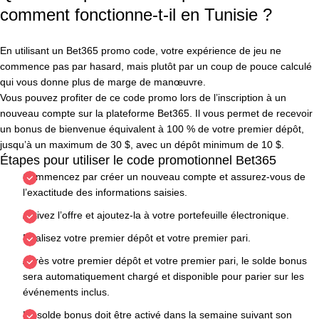
comment fonctionne-t-il en Tunisie ?
En utilisant un Bet365 promo code, votre expérience de jeu ne
commence pas par hasard, mais plutôt par un coup de pouce calculé
qui vous donne plus de marge de manœuvre.
Vous pouvez profiter de ce code promo lors de l’inscription à un
nouveau compte sur la plateforme Bet365. Il vous permet de recevoir
un bonus de bienvenue équivalent à 100 % de votre premier dépôt,
jusqu’à un maximum de 30 $, avec un dépôt minimum de 10 $.
Étapes pour utiliser le code promotionnel Bet365
Commencez par créer un nouveau compte et assurez-vous de
l’exactitude des informations saisies.
Activez l’offre et ajoutez-la à votre portefeuille électronique.
Réalisez votre premier dépôt et votre premier pari.
Après votre premier dépôt et votre premier pari, le solde bonus
sera automatiquement chargé et disponible pour parier sur les
événements inclus.
Le solde bonus doit être activé dans la semaine suivant son