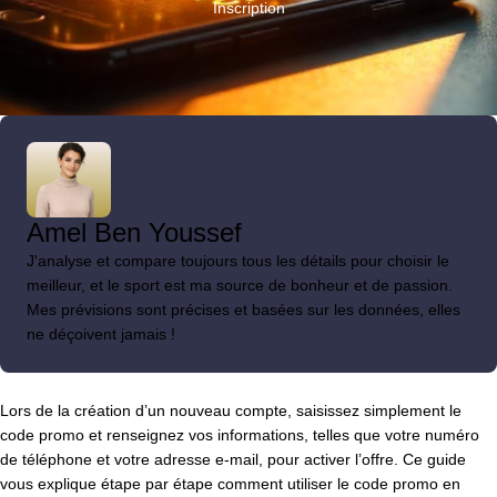
Inscription
Amel Ben Youssef
J'analyse et compare toujours tous les détails pour choisir le
meilleur, et le sport est ma source de bonheur et de passion.
Mes prévisions sont précises et basées sur les données, elles
ne déçoivent jamais !
Lors de la création d’un nouveau compte, saisissez simplement le
code promo et renseignez vos informations, telles que votre numéro
de téléphone et votre adresse e-mail, pour activer l’offre. Ce guide
vous explique étape par étape comment utiliser le code promo en