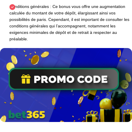
Conditions générales : Ce bonus vous offre une augmentation
calculée du montant de votre dépôt, élargissant ainsi vos
possibilités de paris. Cependant, il est important de consulter les
conditions générales qui l’accompagnent, notamment les
exigences minimales de dépôt et de retrait à respecter au
préalable.