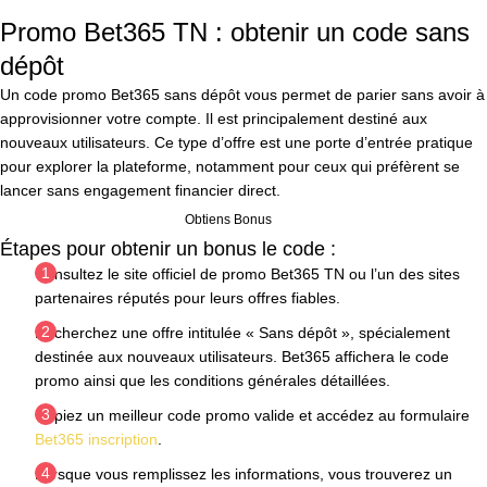
Promo Bet365 TN : obtenir un code sans
dépôt
Un code promo Bet365 sans dépôt vous permet de parier sans avoir à
approvisionner votre compte. Il est principalement destiné aux
nouveaux utilisateurs. Ce type d’offre est une porte d’entrée pratique
pour explorer la plateforme, notamment pour ceux qui préfèrent se
lancer sans engagement financier direct.
Obtiens Bonus
Étapes pour obtenir un bonus le code :
Consultez le site officiel de promo Bet365 TN ou l’un des sites
partenaires réputés pour leurs offres fiables.
Recherchez une offre intitulée « Sans dépôt », spécialement
destinée aux nouveaux utilisateurs. Bet365 affichera le code
promo ainsi que les conditions générales détaillées.
Copiez un meilleur code promo valide et accédez au formulaire
Bet365 inscription
.
Lorsque vous remplissez les informations, vous trouverez un