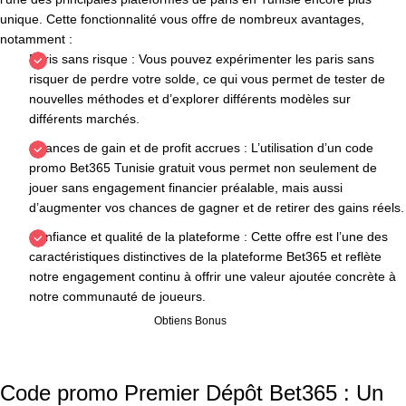
unique. Cette fonctionnalité vous offre de nombreux avantages,
notamment :
Paris sans risque : Vous pouvez expérimenter les paris sans
risquer de perdre votre solde, ce qui vous permet de tester de
nouvelles méthodes et d’explorer différents modèles sur
différents marchés.
Chances de gain et de profit accrues : L’utilisation d’un code
promo Bet365 Tunisie gratuit vous permet non seulement de
jouer sans engagement financier préalable, mais aussi
d’augmenter vos chances de gagner et de retirer des gains réels.
Confiance et qualité de la plateforme : Cette offre est l’une des
caractéristiques distinctives de la plateforme Bet365 et reflète
notre engagement continu à offrir une valeur ajoutée concrète à
notre communauté de joueurs.
Obtiens Bonus
Code promo Premier Dépôt Bet365 : Un