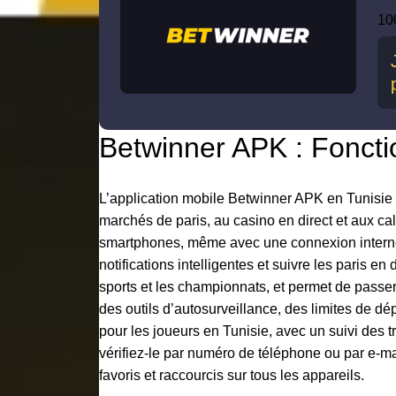
10
Betwinner APK : Fonctio
L’application mobile Betwinner APK en Tunisie 
marchés de paris, au casino en direct et aux ca
smartphones, même avec une connexion internet 
notifications intelligentes et suivre les paris en
sports et les championnats, et permet de passe
des outils d’autosurveillance, des limites de d
pour les joueurs en Tunisie, avec un suivi des 
vérifiez-le par numéro de téléphone ou par e-m
favoris et raccourcis sur tous les appareils.