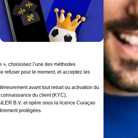
ire », choisissez l’une des méthodes
e refuser pour le moment, et acceptez les
rieurement avant tout retrait ou activation du
e connaissance du client (KYC).
VAILER B.V. et opère sous la licence Curaçao
ièrement protégées.