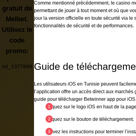
Comme mentionné précédemment, le casino mobile
gratuit de
permettant de jouer à tout moment et où que vo
Melbet.
jour la version officielle en toute sécurité via 
fonctionnalités de sécurité et de performances.
Utilisez le
code
promo:
Guide de téléchargeme
ml_1377699
Les utilisateurs iOS en Tunisie peuvent facileme
l’application offre un accès direct aux marchés 
guide pour télécharger Betwinner app pour iOS de
Cliquez sur le logo iOS en haut de la pag
Cliquez sur le bouton de téléchargement.
Suivez les instructions pour terminer l’inst