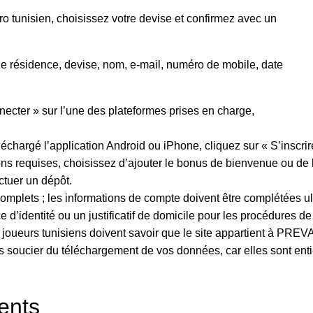
o tunisien, choisissez votre devise et confirmez avec un
de résidence, devise, nom, e-mail, numéro de mobile, date
necter » sur l’une des plateformes prises en charge,
éléchargé l’application Android ou iPhone, cliquez sur « S’inscr
ns requises, choisissez d’ajouter le bonus de bienvenue ou de l
ctuer un dépôt.
mplets ; les informations de compte doivent être complétées ulté
 d’identité ou un justificatif de domicile pour les procédures d
 joueurs tunisiens doivent savoir que le site appartient à PRE
soucier du téléchargement de vos données, car elles sont ent
ents