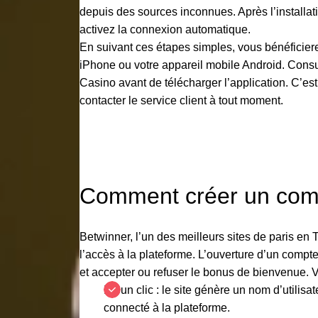
depuis des sources inconnues. Après l’installatio
activez la connexion automatique.
En suivant ces étapes simples, vous bénéficier
iPhone ou votre appareil mobile Android. Consulte
Casino avant de télécharger l’application. C’e
contacter le service client à tout moment.
Comment créer un compt
Betwinner, l’un des meilleurs sites de paris en
l’accès à la plateforme. L’ouverture d’un compt
et accepter ou refuser le bonus de bienvenue. V
En un clic : le site génère un nom d’utilis
connecté à la plateforme.