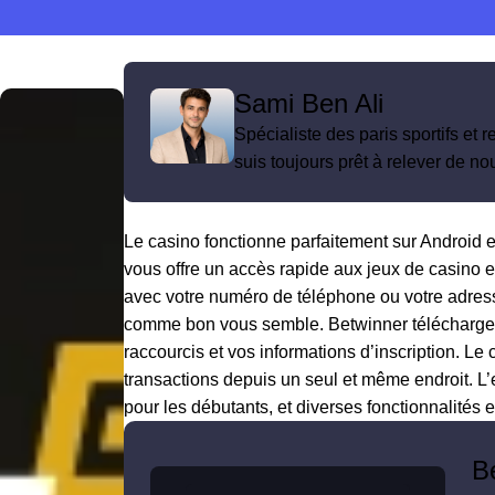
Sami Ben Ali
Spécialiste des paris sportifs et
suis toujours prêt à relever de no
Le casino fonctionne parfaitement sur Android e
vous offre un accès rapide aux jeux de casino 
avec votre numéro de téléphone ou votre adresse e
comme bon vous semble. Betwinner télécharger a
raccourcis et vos informations d’inscription. Le
transactions depuis un seul et même endroit. L’e
pour les débutants, et diverses fonctionnalités
B