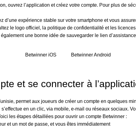
n, ouvrez l’application et créez votre compte. Pour plus de sécur
ez d’une expérience stable sur votre smartphone et vous assurer
z le logo officiel, la politique de confidentialité et les licences
st également une bonne idée de sauvegarder le lien d’assistanc
Betwinner iOS
Betwinner Android
e et se connecter à l’applicati
 Tunisie, permet aux joueurs de créer un compte en quelques min
e s’effectue en un clic, via mobile, e-mail ou réseaux sociaux. 
oici les étapes détaillées pour ouvrir un compte Betwinner :
ateur et un mot de passe, et vous êtes immédiatement