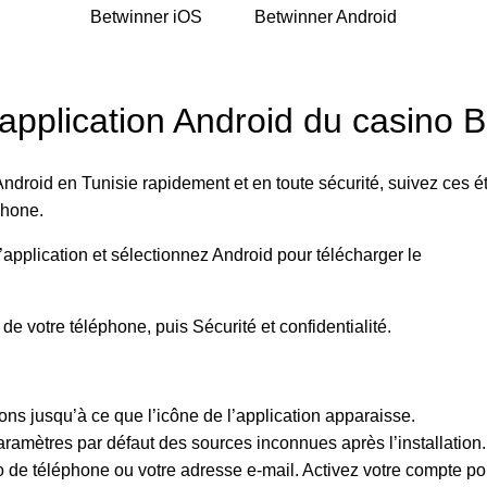
Betwinner iOS
Betwinner Android
application Android du casino 
ndroid en Tunisie rapidement et en toute sécurité, suivez ces é
phone.
application et sélectionnez Android pour télécharger le
 de votre téléphone, puis Sécurité et confidentialité.
tions jusqu’à ce que l’icône de l’application apparaisse.
ramètres par défaut des sources inconnues après l’installation.
e téléphone ou votre adresse e-mail. Activez votre compte pou