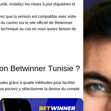
ité, installez les mises à jour régulières et
ez que la version est compatible avec votre
 du casino sur le site officiel de Betwinner
e technique au cas où vous auriez besoin de
on Betwinner Tunisie ?
utes grâce à quatre méthodes pour faciliter
Vous pouvez y sélectionner la devise du compte