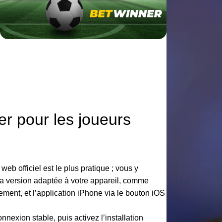
er pour les joueurs
web officiel est le plus pratique ; vous y
la version adaptée à votre appareil, comme
ment, et l’application iPhone via le bouton iOS
exion stable, puis activez l’installation